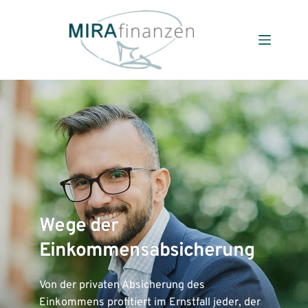
Zum
Inhalt
springen
Wege der
Einkommensabsicherung
Von der privaten Absicherung des
Einkommens profitiert im Ernst­fall jeder, der