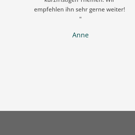
i ihn fühlt man sich aufgehoben 
nd geborgen, zudem weiß man 
s man bei Herrn Rauch nicht in 
ich gelassen wird und er immer 
ersucht eine Lösung zu finden. "
Maurice