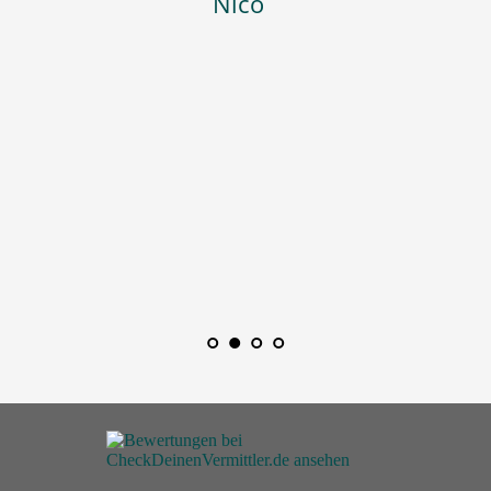
Freuen uns auf eine weiterhin so 
gute Zusammenarbeit 🙂 "
Der Regionalmakler