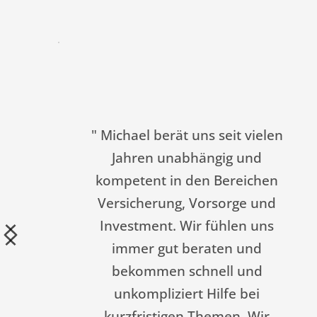
" Man kann eigentlich keine 
erbesserungsvorschläge geben, 
da Herr Rauch ein sehr 
kompetenter und fachlicher 
ermittler (Berater) ist. Was Ihn 
zudem als sehr guten Berater 
neben seinem Know-How 
ausmacht, sein neutrales aber 
ennoch freundliches Auftreten. 
n merkt das er einen helfen will 
d nicht auf das Geld hinaus ist. 