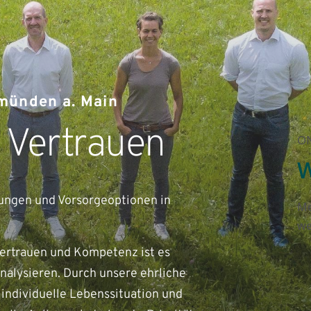
münden a. Main
 Vertrauen
ON
W
ungen und Vorsorgeoptionen in 
Me
we
Vertrauen und Kompetenz ist es 
nalysieren. Durch unsere ehrliche 
 individuelle Lebenssituation und 