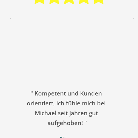
" Arbeiten schon seit mehreren 
Jahren mit Herrn Rauch 
zusammen. Wir können nur gutes 
über ihn und seine Arbeit 
berichten. Er antwortet zügig und 
kümmert sich hervorragend um 
all unsere 
Versicherungsangelgenheiten. 