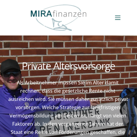
Zum
Inhalt
springen
Private Altersvorsorge
Als Arbeitnehmer müssen Sie im Alter damit 
rechnen, dass die gesetzliche Rente nicht 
ausreichen wird. Sie müssen daher zusätzlich privat 
vorsorgen. Welche Strategie zur langfristigen 
Vermögensbildung am besten ist, hängt von vielen 
Faktoren ab. In den vergangenen Jahren hat der 
Staat eine Reihe von Förderungen geschaffen, die 